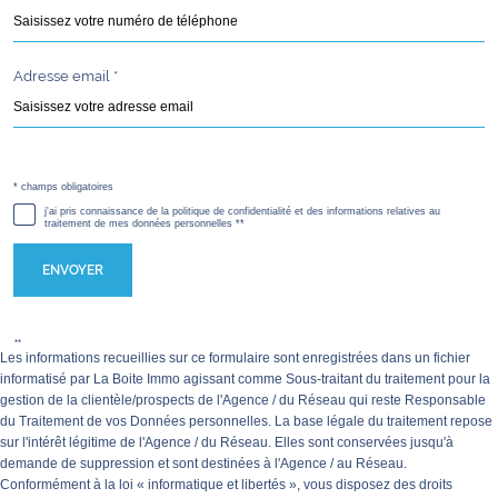
Adresse email *
* champs obligatoires
Validation
j'ai pris connaissance de la politique de confidentialité et des informations relatives au
traitement de mes données personnelles **
ENVOYER
**
Les informations recueillies sur ce formulaire sont enregistrées dans un fichier
informatisé par La Boite Immo agissant comme Sous-traitant du traitement pour la
gestion de la clientèle/prospects de l'Agence / du Réseau qui reste Responsable
du Traitement de vos Données personnelles. La base légale du traitement repose
sur l'intérêt légitime de l'Agence / du Réseau. Elles sont conservées jusqu'à
demande de suppression et sont destinées à l'Agence / au Réseau.
Conformément à la loi « informatique et libertés », vous disposez des droits