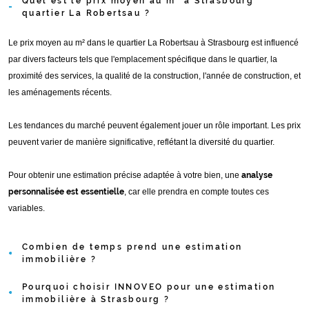
Quel est le prix moyen au m² à Strasbourg
quartier La Robertsau ?
Le prix moyen au m² dans le quartier La Robertsau à Strasbourg est influencé
par divers facteurs tels que l'emplacement spécifique dans le quartier, la
proximité des services, la qualité de la construction, l'année de construction, et
les aménagements récents.
Les tendances du marché peuvent également jouer un rôle important. Les prix
peuvent varier de manière significative, reflétant la diversité du quartier.
Pour obtenir une estimation précise adaptée à votre bien, une
analyse
personnalisée est essentielle
, car elle prendra en compte toutes ces
variables.
Combien de temps prend une estimation
immobilière ?
Pourquoi choisir INNOVEO pour une estimation
Le temps nécessaire pour une estimation immobilière
dépend de plusieurs
immobilière à Strasbourg ?
facteurs
, notamment la taille et la complexité de la propriété.