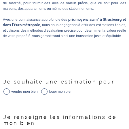
de marché, pour fournir des avis de valeur précis, que ce soit pour des
maisons, des appartements ou même des stationnements.
Avec une connaissance approfondie des
prix moyens au m² à Strasbourg et
dans l’Euro métropole
, nous nous engageons à offrir des estimations fiables,
et utilisons des méthodes d’évaluation précise pour déterminer la valeur réelle
de votre propriété, vous garantissant ainsi une transaction juste et équitable.
Fieldset
Je souhaite une estimation pour
par
défaut
vendre mon bien
louer mon bien
Fieldset
Je renseigne les informations de
par
défaut
mon bien