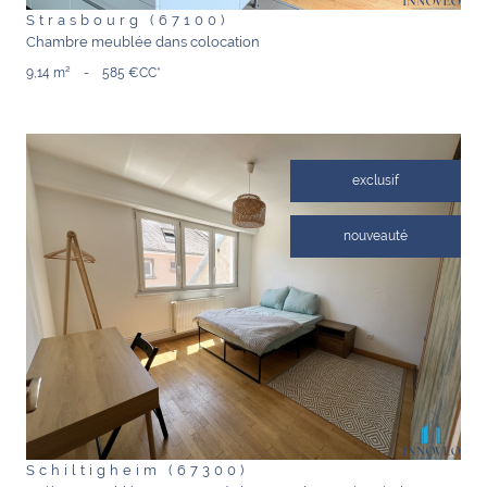
Strasbourg (67100)
Chambre meublée dans colocation
9,14 m²
-
585 €
CC*
exclusif
nouveauté
VOIR LE BIEN
Schiltigheim (67300)