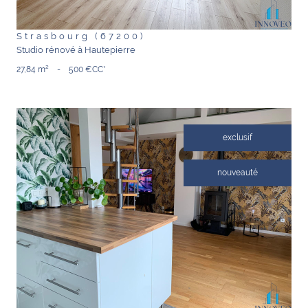
Strasbourg (67200)
Studio rénové à Hautepierre
27,84 m²
-
500 €
CC*
exclusif
nouveauté
VOIR LE BIEN