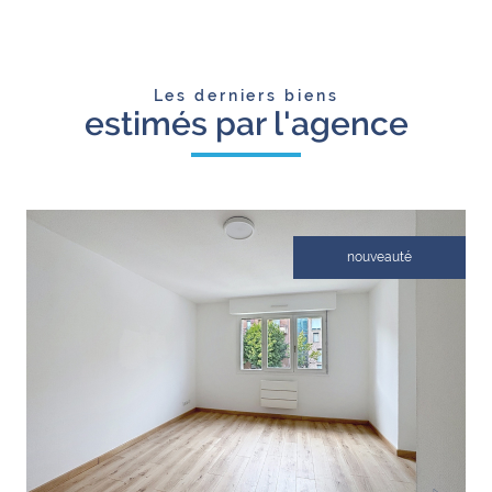
Choisir notre agence Innovéo pour votre estimation immobilière à Strasbourg
Une estimation préliminaire peut souvent être réalisée rapidement, parfois en
ou dans tout l’Euro métropole signifie opter pour une
expertise locale
quelques heures, en se basant sur des données de marché et des
approfondie
combinée à une méthodologie rigoureuse.
Les derniers biens
comparaisons avec des propriétés similaires.
estimés par l'agence
Notre équipe, composée de professionnels expérimentés, est spécialisée
Cependant, pour une évaluation complète et détaillée, cela peut prendre
dans le
marché immobilier strasbourgeois
(mais également dans l’Euro
quelques jours, voire une semaine. Ce processus inclut une visite de la
métropole) et utilise des outils d'analyse de pointe pour assurer des
propriété, la collecte de documents pertinents, et une analyse approfondie
estimations précises.
des données du marché.
nouveauté
Nous nous engageons à fournir un
service transparent et personnalisé
, en
Notre objectif est de fournir une
estimation aussi précise que possible
, en
prenant en compte les caractéristiques uniques de chaque propriété.
prenant le temps nécessaire pour considérer tous les aspects pertinents.
Notre connaissance du marché local, notre attention aux détails et notre
engagement envers la satisfaction du client nous distinguent, vous assurant
VOIR LE BIEN
une évaluation fiable et une expérience client exceptionnelle.