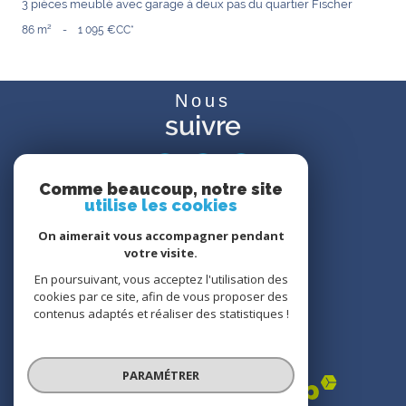
3 pièces meublé avec garage à deux pas du quartier Fischer
86 m²
-
1 095 €
CC*
Nous
suivre
Comme beaucoup, notre site
utilise les cookies
Avis
clients
On aimerait vous accompagner pendant
votre visite.
En poursuivant, vous acceptez l'utilisation des
cookies par ce site, afin de vous proposer des
contenus adaptés et réaliser des statistiques !
Nos
partenaires
PARAMÉTRER