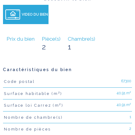
VIDEO DU BIEN
Prix du bien
Pièce(s)
Chambre(s)
2
1
Caractéristiques du bien
67300
Code postal
Caractéristiques
Valeurs
40,91 m²
Surface habitable (m²)
40,91 m²
Surface loi Carrez (m²)
1
Nombre de chambre(s)
2
Nombre de pièces