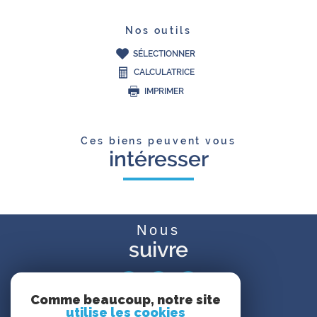
Nos outils
SÉLECTIONNER
CALCULATRICE
IMPRIMER
Ces biens peuvent vous
intéresser
Nous
suivre
Comme beaucoup, notre site
utilise les cookies
Avis