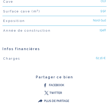
OUI
Cave
9.92
Surface cave (m²)
Nord-Sud
Exposition
1948
Année de construction
Infos financières
62,16 €
Charges
Caractéristiques
Valeurs
Partager ce bien
FACEBOOK
TWITTER
PLUS DE PARTAGE