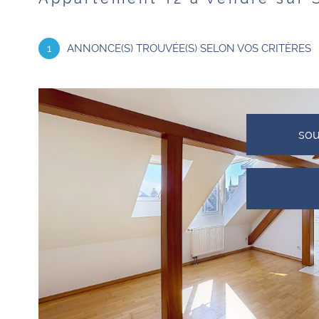
1
ANNONCE(S) TROUVÉE(S) SELON VOS CRITÈRES
so
VOIR LE
BIEN