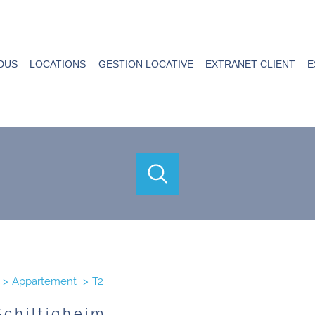
DUS
LOCATIONS
GESTION LOCATIVE
EXTRANET CLIENT
E
acheter
louer
estimer
de l'ancien
de l'ancien
à l'année
1
Localisation
Budget
Appartement
T2
 Schiltigheim
2 Pièces
Schiltigheim