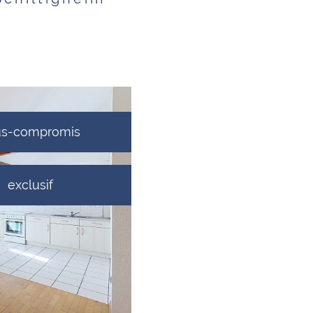
voir l'annonce
us-compromis
exclusif