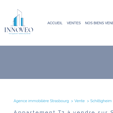
ACCUEIL
VENTES
NOS BIENS VEN
1
Type de bien
Agence immobilière Strasbourg
Vente
Schiltigheim
Appartement
67300 -
Appartement T2 à vendre sur 