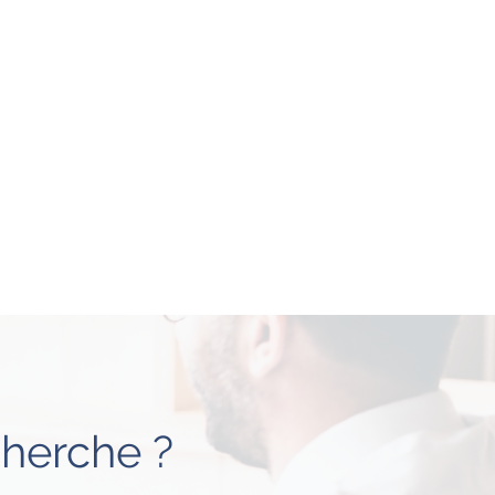
é
cherche ?