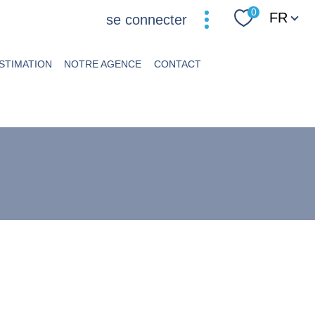
Langue
0
FR
se connecter
STIMATION
NOTRE AGENCE
CONTACT
filtrer
réinitialiser les
filtres