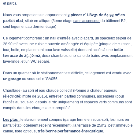
et parcs,
Nous vous proposons un appartement
3 pièces n° LB231 de 64.93 m² en
parfait état
, situé en attique (3ème étage
sans ascenseur
du bâtiment B2,
seul logement au dernier étage)
Ce logement comprend : un hall d'entrée avec placard, un spacieux séjour de
28.90 m² avec une cuisine ouverte aménagée et équipée (plaque de cuisson,
four, hotte, emplacement pour lave vaisselle) donnant accès à une
belle
terrasse de 25.50 m2
, deux chambres, une salle de bains avec emplacement
lave-linge, et un WC séparé.
Dans un quartier où le stationnement est difficile, ce logement est vendu avec
un garage
au sous-sol n°GA055
Chauffage (au sol) et eau chaude collectif (Pompe à chaleur eau/eau
(électricité) mixte de 2015), entretien parties communes, ascenseur (pour
l'accès au sous-sol depuis le rdc uniquement) et espaces verts communs sont
compris dans les charges de copropriété.
Les plus :
le stationnement compris (garage fermé en sous-sol), les murs en
parfait état (logement repeint récemment), la terrasse de 25m2, petit immeuble
calme, fibre optique,
très bonne performance énergétique.