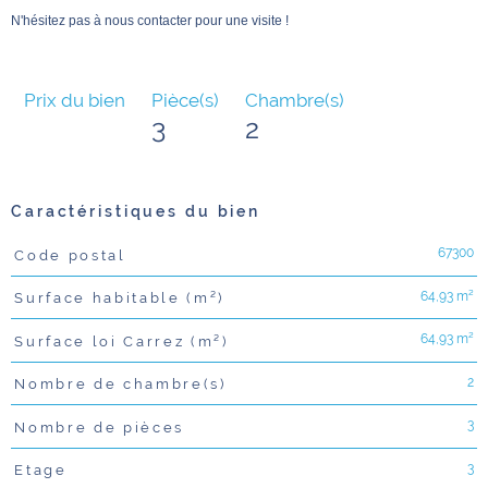
N'hésitez pas à nous contacter pour une visite !
Prix du bien
Pièce(s)
Chambre(s)
3
2
Caractéristiques du bien
67300
Code postal
Caractéristiques
Valeurs
64,93 m²
Surface habitable (m²)
64,93 m²
Surface loi Carrez (m²)
2
Nombre de chambre(s)
3
Nombre de pièces
3
Etage