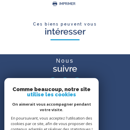
IMPRIMER
Ces biens peuvent vous
intéresser
Nous
suivre
Comme beaucoup, notre site
utilise les cookies
Avis
clients
On aimerait vous accompagner pendant
votre visite.
En poursuivant, vous acceptez l'utilisation des
cookies par ce site, afin de vous proposer des
contenus adaptés et réaliser des statistiques !