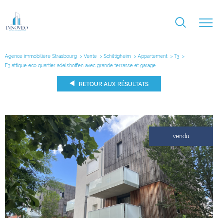
Agence immobilière Strasbourg
Vente
Schiltigheim
Appartement
T3
F3 attique eco quartier adelshoffen avec grande terrasse et garage
RETOUR AUX RÉSULTATS
vendu