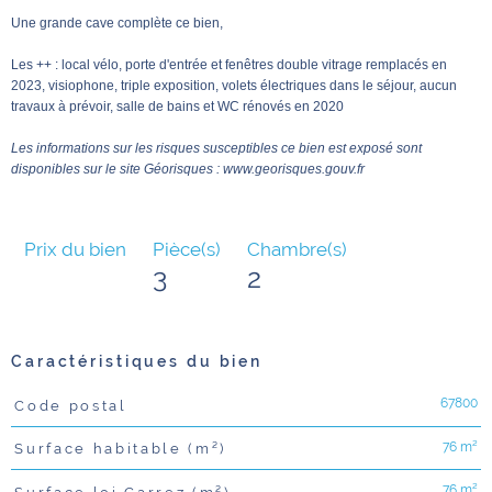
Une grande cave complète ce bien,
Les ++ : local vélo, porte d'entrée et fenêtres double vitrage remplacés en
2023, visiophone, triple exposition, volets électriques dans le séjour, aucun
travaux à prévoir, salle de bains et WC rénovés en 2020
Les informations sur les risques susceptibles ce bien est exposé sont
disponibles sur le site Géorisques : www.georisques.gouv.fr
Prix du bien
Pièce(s)
Chambre(s)
3
2
Caractéristiques du bien
67800
Code postal
Caractéristiques
Valeurs
76 m²
Surface habitable (m²)
76 m²
Surface loi Carrez (m²)