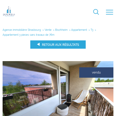
Agence immobilière Strasbourg
Vente
Bischheim
Appartement
T3
Appartement 3 pieces sans travaux de 76m
RETOUR AUX RÉSULTATS
vendu