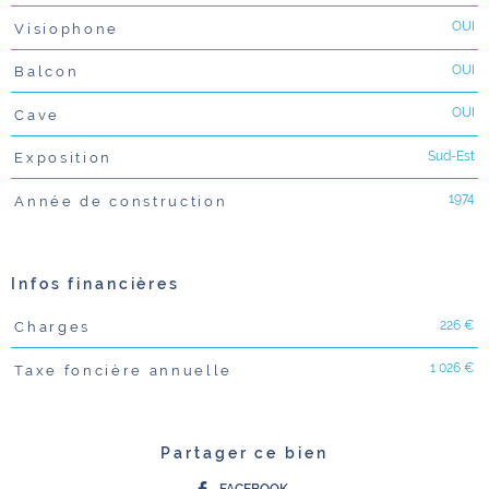
OUI
Visiophone
OUI
Balcon
OUI
Cave
Sud-Est
Exposition
1974
Année de construction
Infos financières
226 €
Charges
Caractéristiques
Valeurs
1 026 €
Taxe foncière annuelle
Partager ce bien
FACEBOOK