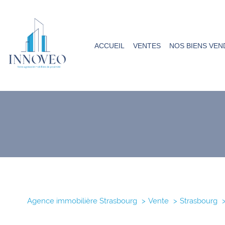
ACCUEIL
VENTES
NOS BIENS VEN
Type de bien
Agence immobilière Strasbourg
Vente
Strasbourg
67000 - Strasbourg
3