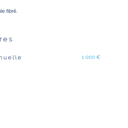
e fibré.
ères
1 000 €
nuelle