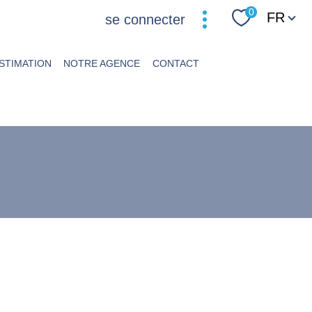
Langue
0
FR
se connecter
STIMATION
NOTRE AGENCE
CONTACT
filtrer
réinitialiser les
filtres