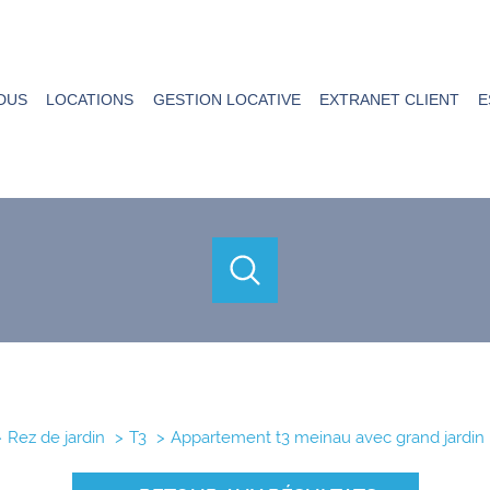
DUS
LOCATIONS
GESTION LOCATIVE
EXTRANET CLIENT
E
acheter
louer
estimer
de l'ancien
de l'ancien
à l'année
1
Localisation
Budget
Rez de jardin
T3
Appartement t3 meinau avec grand jardin
 Pièces