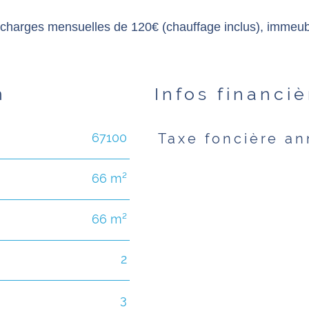
, charges mensuelles de 120€ (chauffage inclus), immeubl
n
Infos financi
67100
Taxe foncière an
Caractéristiques
Valeurs
66 m²
66 m²
2
3